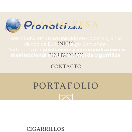
LA EMPRESA
Somos una empresa ubicada en Colombia, en la
INICIO
ciudad de Bucaramanga, Santander.
Dedicados a la
producción y comercialización a
PORTAFOLIO
nivel nacional e internacional de cigarrillos.
CONTACTO
PORTAFOLIO
CIGARRILLOS